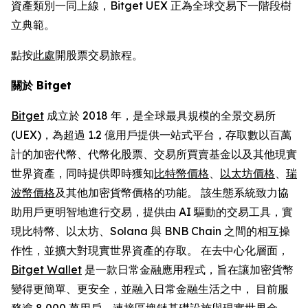
資產類別一同上線，Bitget UEX 正為全球交易下一階段樹
立典範。
點按
此處
開股票交易旅程。
關於 Bitget
Bitget
成立於 2018 年，是全球最具規模的全景交易所
(UEX)，為超過 1.2 億用戶提供一站式平台，存取數以百萬
計的加密代幣、代幣化股票、交易所買賣基金以及其他現實
世界資產，同時提供即時獲知
比特幣價格
、
以太坊價格
、
瑞
波幣價格
及其他加密貨幣價格的功能。 該生態系統致力協
助用戶更明智地進行交易，提供由 AI 驅動的交易工具，實
現比特幣、以太坊、Solana 與 BNB Chain 之間的相互操
作性，並擴大對現實世界資產的存取。 在去中心化層面，
Bitget Wallet
是一款日常金融應用程式，旨在讓加密貨幣
變得更簡單、更安全，並融入日常金融生活之中， 目前服
務逾 8,000 萬用戶，連接區塊鏈基礎設施與現實世界金