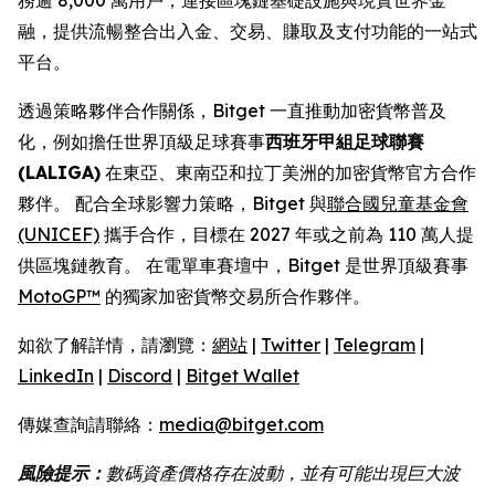
融，提供流暢整合出入金、交易、賺取及支付功能的一站式
平台。
透過策略夥伴合作關係，Bitget 一直推動加密貨幣普及
化，例如擔任世界頂級足球賽事
西班牙甲組足球聯賽
(LALIGA)
在東亞、東南亞和拉丁美洲的加密貨幣官方合作
夥伴。 配合全球影響力策略，Bitget 與
聯合國兒童基金會
(UNICEF)
攜手合作，目標在 2027 年或之前為 110 萬人提
供區塊鏈教育。 在電單車賽壇中，Bitget 是世界頂級賽事
MotoGP™
的獨家加密貨幣交易所合作夥伴。
如欲了解詳情，請瀏覽：
網站
|
Twitter
|
Telegram
|
LinkedIn
|
Discord
|
Bitget Wallet
傳媒查詢請聯絡：
media@bitget.com
風險提示：
數碼資產價格存在波動，並有可能出現巨大波