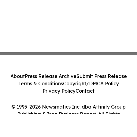
About
Press Release Archive
Submit Press Release
Terms & Conditions
Copyright/DMCA Policy
Privacy Policy
Contact
© 1995-2026 Newsmatics Inc. dba Affinity Group
Publishing & Iraq Business Report. All Rights
Reserved.
Cookie Settings / Your Privacy Choices