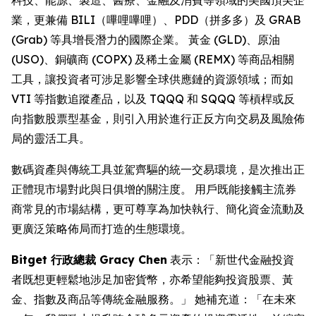
業，更兼備 BILI（嗶哩嗶哩）、PDD（拼多多）及 GRAB
(Grab) 等具增長潛力的國際企業。 黃金 (GLD)、原油
(USO)、銅礦商 (COPX) 及稀土金屬 (REMX) 等商品相關
工具，讓投資者可涉足影響全球供應鏈的資源領域；而如
VTI 等指數追蹤產品，以及 TQQQ 和 SQQQ 等槓桿或反
向指數股票型基金，則引入用於進行正反方向交易及風險佈
局的靈活工具。
數碼資產與傳統工具並駕齊驅的統一交易環境，是次推出正
正體現市場對此與日俱增的關注度。 用戶既能接觸主流券
商常見的市場結構，更可尊享為加快執行、簡化資金流動及
更廣泛策略佈局而打造的生態環境。
Bitget 行政總裁 Gracy Chen
表示：「新世代金融投資
者既想更輕鬆地涉足加密貨幣，亦希望能夠投資股票、黃
金、指數及商品等傳統金融服務。」 她補充道：「在未來