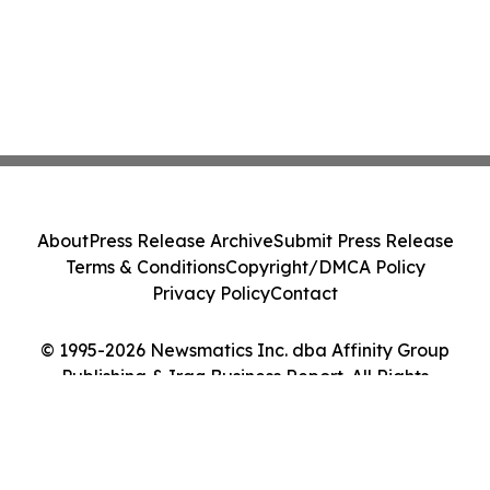
About
Press Release Archive
Submit Press Release
Terms & Conditions
Copyright/DMCA Policy
Privacy Policy
Contact
© 1995-2026 Newsmatics Inc. dba Affinity Group
Publishing & Iraq Business Report. All Rights
Reserved.
Cookie Settings / Your Privacy Choices