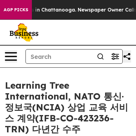
pse
Chaos in Chattanooga. Newspaper Owner Calls the
AGP PICKS
Learning Tree
International, NATO 통신·
정보국(NCIA) 상업 교육 서비
스 계약(IFB-CO-423236-
TRN) 다년간 수주