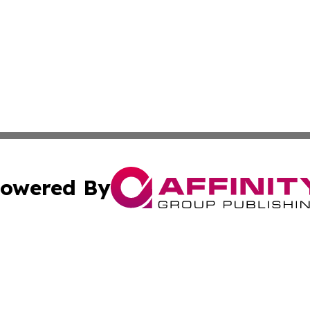
owered By
ubmit Press Release
Terms & Conditions
Copyright/DMCA
 Inc. dba Affinity Group Publishing & Iraq Business Repor
Cookie Settings / Your Privacy Choices