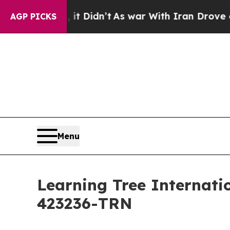
 Well, it Didn’t
As war With Iran Drove oil Pric
AGP PICKS
Menu
Learning Tree Inter
423236-TRN