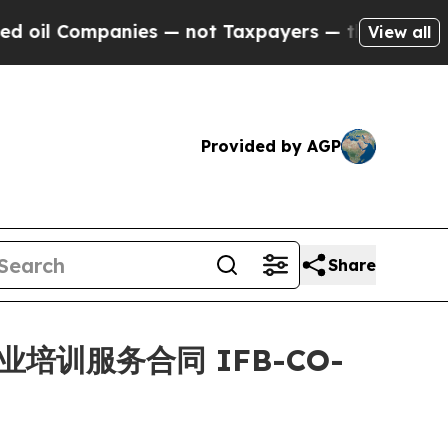
 Companies — not Taxpayers — the Chance to Cash
View all
Provided by AGP
Share
年期商业培训服务合同 IFB-CO-