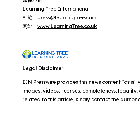
媒体垂询
Learning Tree International
邮箱：
press@learningtree.com
网站：
www.LearningTree.co.uk
Legal Disclaimer:
EIN Presswire provides this news content "as is" 
images, videos, licenses, completeness, legality, o
related to this article, kindly contact the author