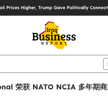
es Higher, Trump Gave Politically Connected oil
national 荣获 NATO NCIA 多