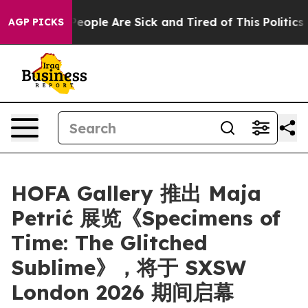
gan Win: “People Are Sick and Tired of This Politics of
AGP PICKS
HOFA Gallery 推出 Maja
Petrić 展览《Specimens of
Time: The Glitched
Sublime》，将于 SXSW
London 2026 期间启幕